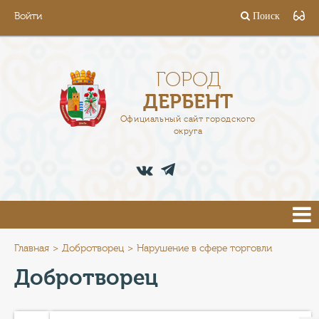
Войти
Поиск
ГОРОД
ГЛАВА
ГОРОД
ДЕРБЕНТ
АДМИНИСТРАЦИЯ
Официальный сайт городского
округа
ДЕЯТЕЛЬНОСТЬ
ДОКУМЕНТЫ
ВАКАНСИИ
ПРЕСС-ЦЕНТР
Главная
Добротворец
Нарушение в сфере торговли
Добротворец
ТУРИСТАМ