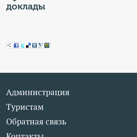
КОНТАКТЫ
доклады
ТАРИФЫ
ГЕРОИ Z
КАТАЛОГ УСЛУГ
СЛУЖБА ПО КОНТРАКТУ
Администрация
Туристам
Обратная связь
Контакты