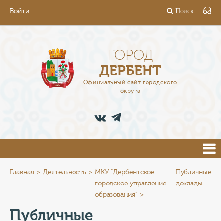
Войти
Поиск
ГОРОД
ГЛАВА
ГОРОД
ДЕРБЕНТ
АДМИНИСТРАЦИЯ
Официальный сайт городского
округа
ДЕЯТЕЛЬНОСТЬ
ДОКУМЕНТЫ
ВАКАНСИИ
ПРЕСС-ЦЕНТР
Главная
Деятельность
МКУ "Дербентское
Публичные
городское управление
доклады
образования"
ТУРИСТАМ
Публичные