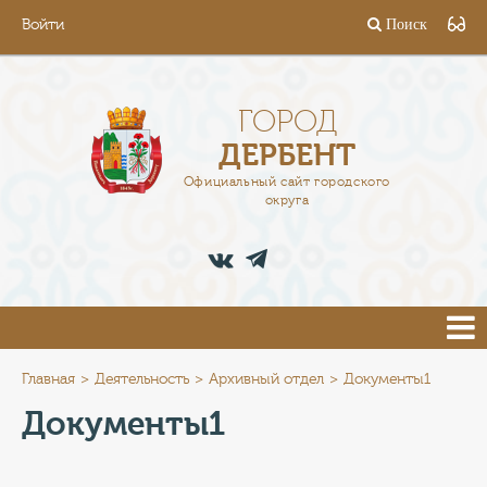
Войти
Поиск
ГОРОД
ГЛАВА
ГОРОД
ДЕРБЕНТ
АДМИНИСТРАЦИЯ
Официальный сайт городского
округа
ДЕЯТЕЛЬНОСТЬ
ДОКУМЕНТЫ
ВАКАНСИИ
ПРЕСС-ЦЕНТР
Главная
Деятельность
Архивный отдел
Документы1
Документы1
ТУРИСТАМ