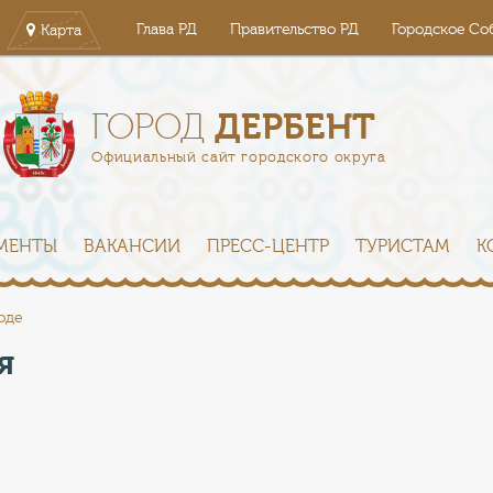
Глава РД
Правительство РД
Городское Со
Карта
ДЕРБЕНТ
ГОРОД
Официальный сайт городского округа
МЕНТЫ
ВАКАНСИИ
ПРЕСС-ЦЕНТР
ТУРИСТАМ
К
оде
я