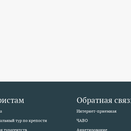
ристам
Обратная связ
а
Интернет-приемная
альный тур по крепости
ЧАВО
к турагентств
Анкетирование