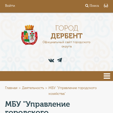
Войти
Поиск
ГОРОД
ГЛАВА
ГОРОД
ДЕРБЕНТ
АДМИНИСТРАЦИЯ
Официальный сайт городского
округа
ДЕЯТЕЛЬНОСТЬ
ДОКУМЕНТЫ
ВАКАНСИИ
ПРЕСС-ЦЕНТР
Главная
Деятельность
МБУ "Управление городского
хозяйства"
ТУРИСТАМ
МБУ "Управление
городского