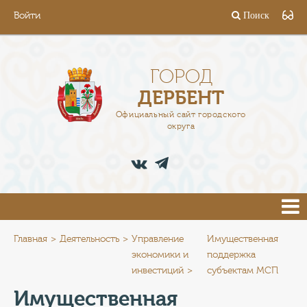
Войти
Поиск
ГОРОД
ГЛАВА
ГОРОД
ДЕРБЕНТ
АДМИНИСТРАЦИЯ
Официальный сайт городского
округа
ДЕЯТЕЛЬНОСТЬ
ДОКУМЕНТЫ
ВАКАНСИИ
ПРЕСС-ЦЕНТР
Главная
Деятельность
Управление
Имущественная
экономики и
поддержка
инвестиций
субъектам МСП
ТУРИСТАМ
Имущественная