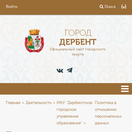
Войти
Поиск
ГОРОД
ГЛАВА
ГОРОД
ДЕРБЕНТ
АДМИНИСТРАЦИЯ
Официальный сайт городского
округа
ДЕЯТЕЛЬНОСТЬ
ДОКУМЕНТЫ
ВАКАНСИИ
ПРЕСС-ЦЕНТР
Главная
Деятельность
МКУ "Дербентское
Политика в
городское
отношении
управление
персональных
ТУРИСТАМ
образования"
данных