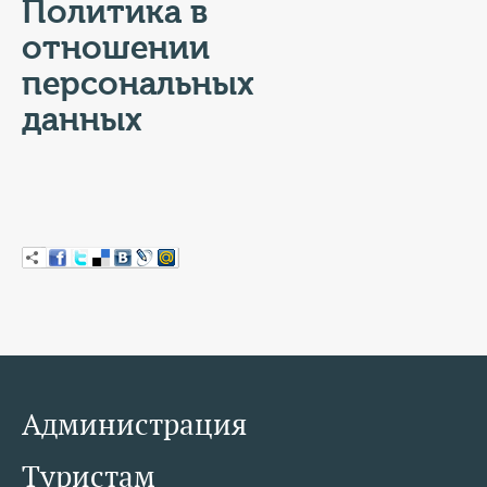
КОНТАКТЫ
Политика в
отношении
ТАРИФЫ
персональных
ГЕРОИ Z
данных
КАТАЛОГ УСЛУГ
СЛУЖБА ПО КОНТРАКТУ
Администрация
Туристам