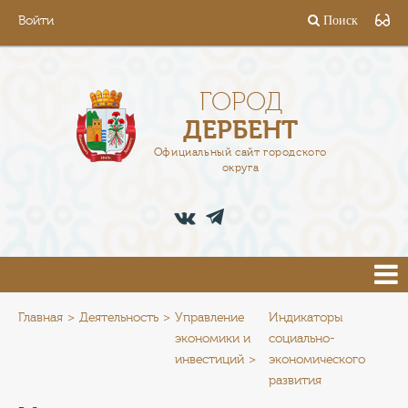
Войти
Поиск
ГОРОД
ГЛАВА
ГОРОД
ДЕРБЕНТ
АДМИНИСТРАЦИЯ
Официальный сайт городского
округа
ДЕЯТЕЛЬНОСТЬ
ДОКУМЕНТЫ
ВАКАНСИИ
ПРЕСС-ЦЕНТР
Главная
Деятельность
Управление
Индикаторы
экономики и
социально-
инвестиций
экономического
ТУРИСТАМ
развития