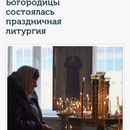
КОНТАКТЫ
Богородицы
состоялась
ТАРИФЫ
праздничная
литургия
ГЕРОИ Z
КАТАЛОГ УСЛУГ
СЛУЖБА ПО КОНТРАКТУ