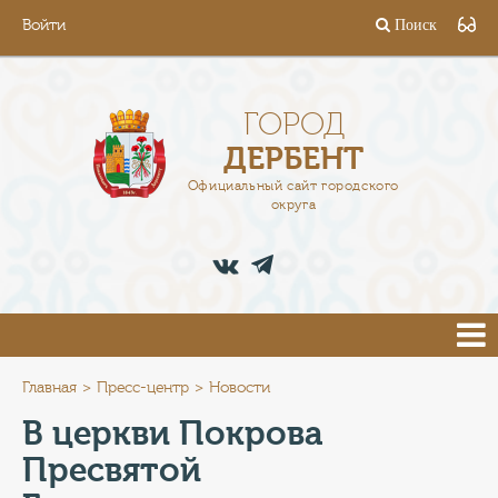
Войти
Поиск
ГОРОД
ГЛАВА
ГОРОД
ДЕРБЕНТ
АДМИНИСТРАЦИЯ
Официальный сайт городского
округа
ДЕЯТЕЛЬНОСТЬ
ДОКУМЕНТЫ
ВАКАНСИИ
ПРЕСС-ЦЕНТР
Главная
Пресс-центр
Новости
В церкви Покрова
ТУРИСТАМ
Пресвятой