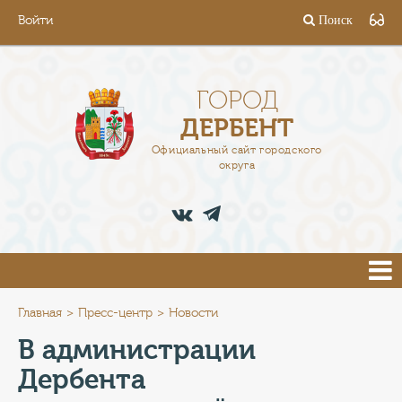
Войти
Поиск
ГОРОД
ГЛАВА
ГОРОД
ДЕРБЕНТ
АДМИНИСТРАЦИЯ
Официальный сайт городского
округа
ДЕЯТЕЛЬНОСТЬ
ДОКУМЕНТЫ
ВАКАНСИИ
ПРЕСС-ЦЕНТР
Главная
Пресс-центр
Новости
В администрации
ТУРИСТАМ
Дербента