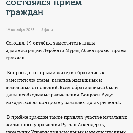
КОНТАКТЫ
состоялся приём
граждан
ТАРИФЫ
19 октября 2023
8 фото
ГЕРОИ Z
Сегодня, 19 октября, заместитель главы
КАТАЛОГ УСЛУГ
администрации Дербента Мурад Абаев провёл прием
граждан.
СЛУЖБА ПО КОНТРАКТУ
Вопросы, с которыми жители обратились к
заместителю главы, касались жилищных и
земельных отношений. Всем обратившимся были
даны необходимые разъяснения. Вопросы будут
находиться на контроле у замглавы до их решения.
В приёме граждан также приняли участие начальник
жилищного управления Руслан Аскендеров,
начальник Управления земельных и имущественных