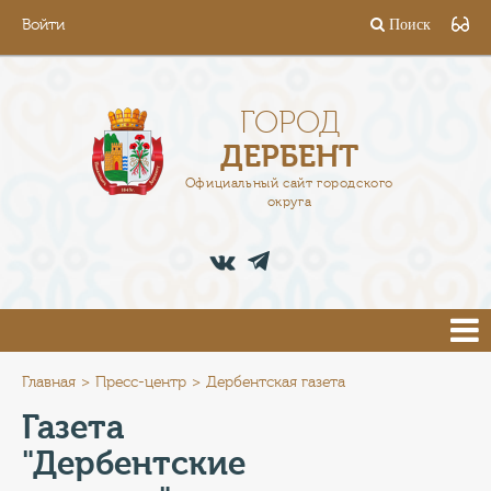
Войти
Поиск
ГОРОД
ГЛАВА
ГОРОД
ДЕРБЕНТ
АДМИНИСТРАЦИЯ
Официальный сайт городского
округа
ДЕЯТЕЛЬНОСТЬ
ДОКУМЕНТЫ
ВАКАНСИИ
ПРЕСС-ЦЕНТР
Главная
Пресс-центр
Дербентская газета
Газета
ТУРИСТАМ
"Дербентские