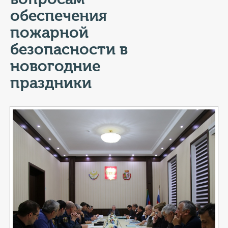
КОНТАКТЫ
обеспечения
ТАРИФЫ
пожарной
безопасности в
ГЕРОИ Z
новогодние
КАТАЛОГ УСЛУГ
праздники
СЛУЖБА ПО КОНТРАКТУ