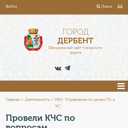
Войти
Поиск
ГОРОД
ГЛАВА
ГОРОД
ДЕРБЕНТ
АДМИНИСТРАЦИЯ
Официальный сайт городского
округа
ДЕЯТЕЛЬНОСТЬ
ДОКУМЕНТЫ
ВАКАНСИИ
ПРЕСС-ЦЕНТР
Главная
Деятельность
МКУ "Управление по делам ГО и
ЧС"
ТУРИСТАМ
Провели КЧС по
вопросам