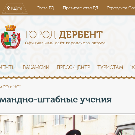
Глава РД
Правительство РД
Городское Со
Карта
ДЕРБЕНТ
ГОРОД
Официальный сайт городского округа
МЕНТЫ
ВАКАНСИИ
ПРЕСС-ЦЕНТР
ТУРИСТАМ
К
м ГО и ЧС"
омандно-штабные учения