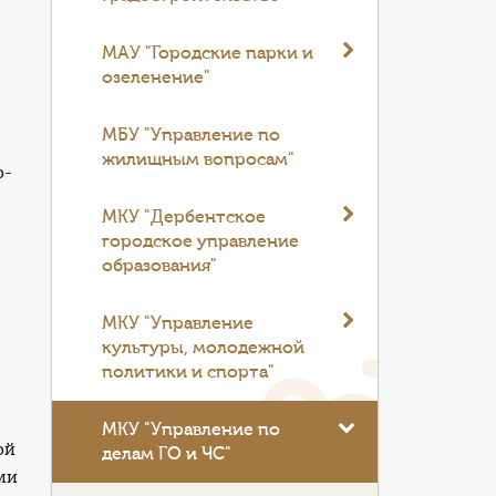
МАУ "Городские парки и
озеленение"
МБУ "Управление по
жилищным вопросам"
о-
МКУ "Дербентское
городское управление
образования"
МКУ "Управление
культуры, молодежной
политики и спорта"
МКУ "Управление по
ой
делам ГО и ЧС"
ми