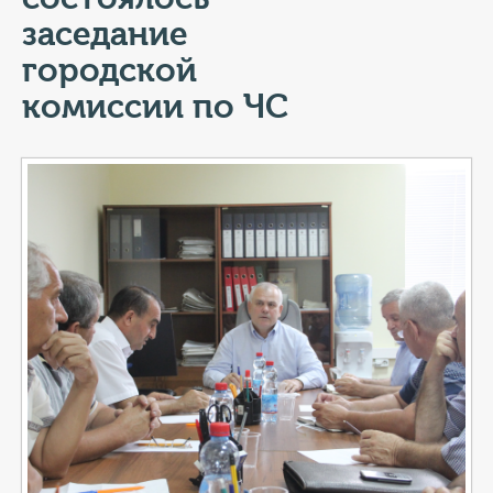
КОНТАКТЫ
заседание
ТАРИФЫ
городской
комиссии по ЧС
ГЕРОИ Z
КАТАЛОГ УСЛУГ
СЛУЖБА ПО КОНТРАКТУ