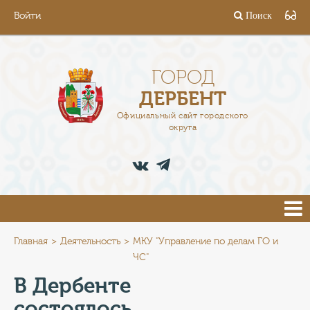
Войти
Поиск
ГОРОД
ГЛАВА
ГОРОД
ДЕРБЕНТ
АДМИНИСТРАЦИЯ
Официальный сайт городского
округа
ДЕЯТЕЛЬНОСТЬ
ДОКУМЕНТЫ
ВАКАНСИИ
ПРЕСС-ЦЕНТР
Главная
Деятельность
МКУ "Управление по делам ГО и
ЧС"
ТУРИСТАМ
В Дербенте
состоялось