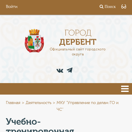
Войти
Поиск
ГОРОД
ГЛАВА
ГОРОД
ДЕРБЕНТ
АДМИНИСТРАЦИЯ
Официальный сайт городского
округа
ДЕЯТЕЛЬНОСТЬ
ДОКУМЕНТЫ
ВАКАНСИИ
ПРЕСС-ЦЕНТР
Главная
Деятельность
МКУ "Управление по делам ГО и
ЧС"
ТУРИСТАМ
Учебно-
тренировочная