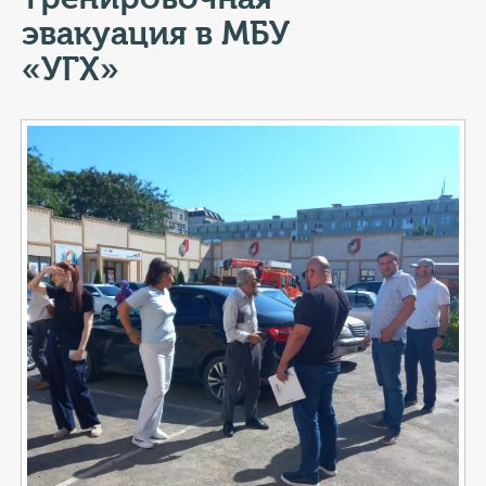
КОНТАКТЫ
эвакуация в МБУ
ТАРИФЫ
«УГХ»
ГЕРОИ Z
КАТАЛОГ УСЛУГ
СЛУЖБА ПО КОНТРАКТУ