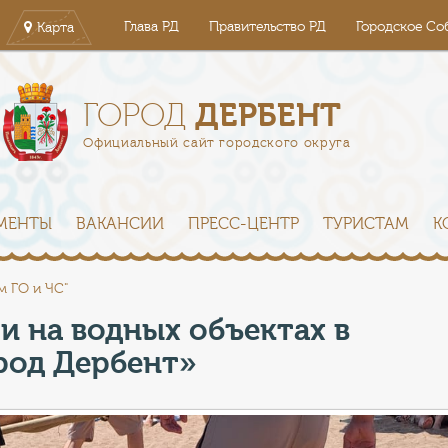
Глава РД
Правительство РД
Городское Со
Карта
ДЕРБЕНТ
ГОРОД
Официальный сайт городского округа
МЕНТЫ
ВАКАНСИИ
ПРЕСС-ЦЕНТР
ТУРИСТАМ
К
м ГО и ЧС"
и на водных объектах в
род Дербент»