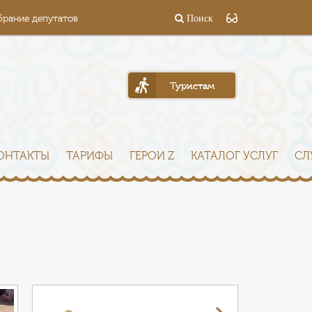
брание депутатов
Поиск
Туристам
ОНТАКТЫ
ТАРИФЫ
ГЕРОИ Z
КАТАЛОГ УСЛУГ
СЛ