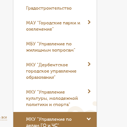
Градостроительство
МАУ "Городские парки и
озеленение"
МБУ "Управление по
жилищным вопросам"
.
МКУ "Дербентское
городское управление
лью
образования"
МКУ "Управление
культуры, молодежной
политики и спорта"
 все
МКУ "Управление по
делам ГО и ЧС"