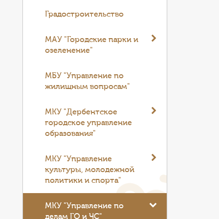
Градостроительство
МАУ "Городские парки и
озеленение"
МБУ "Управление по
жилищным вопросам"
МКУ "Дербентское
городское управление
образования"
МКУ "Управление
культуры, молодежной
политики и спорта"
МКУ "Управление по
делам ГО и ЧС"