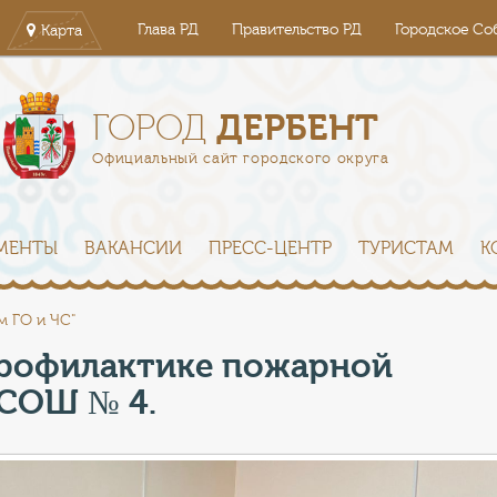
Глава РД
Правительство РД
Городское Со
Карта
ДЕРБЕНТ
ГОРОД
Официальный сайт городского округа
МЕНТЫ
ВАКАНСИИ
ПРЕСС-ЦЕНТР
ТУРИСТАМ
К
м ГО и ЧС"
профилактике пожарной
 СОШ № 4.