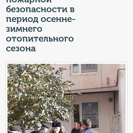
КОНТАКТЫ
безопасности в
ТАРИФЫ
период осенне-
зимнего
ГЕРОИ Z
отопительного
КАТАЛОГ УСЛУГ
сезона
СЛУЖБА ПО КОНТРАКТУ