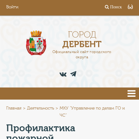
Войти
Поиск
ГОРОД
ГЛАВА
ГОРОД
ДЕРБЕНТ
АДМИНИСТРАЦИЯ
Официальный сайт городского
округа
ДЕЯТЕЛЬНОСТЬ
ДОКУМЕНТЫ
ВАКАНСИИ
ПРЕСС-ЦЕНТР
Главная
Деятельность
МКУ "Управление по делам ГО и
ЧС"
ТУРИСТАМ
Профилактика
пожарной