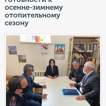
КОНТАКТЫ
осенне-зимнему
ТАРИФЫ
отопительному
сезону
ГЕРОИ Z
КАТАЛОГ УСЛУГ
СЛУЖБА ПО КОНТРАКТУ