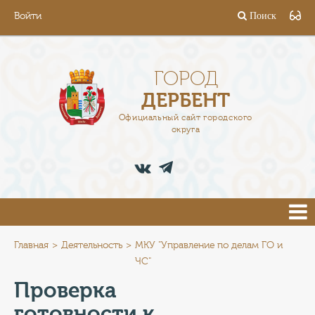
Войти
Поиск
ГОРОД
ГЛАВА
ГОРОД
ДЕРБЕНТ
АДМИНИСТРАЦИЯ
Официальный сайт городского
округа
ДЕЯТЕЛЬНОСТЬ
ДОКУМЕНТЫ
ВАКАНСИИ
ПРЕСС-ЦЕНТР
Главная
Деятельность
МКУ "Управление по делам ГО и
ЧС"
ТУРИСТАМ
Проверка
готовности к