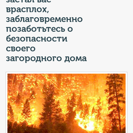
КОНТАКТЫ
врасплох,
ТАРИФЫ
заблаговременно
позаботьтесь о
ГЕРОИ Z
безопасности
КАТАЛОГ УСЛУГ
своего
загородного дома
СЛУЖБА ПО КОНТРАКТУ