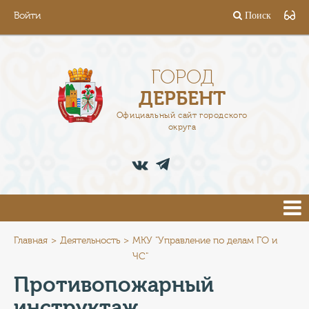
Войти
Поиск
ГОРОД
ГЛАВА
ГОРОД
ДЕРБЕНТ
АДМИНИСТРАЦИЯ
Официальный сайт городского
округа
ДЕЯТЕЛЬНОСТЬ
ДОКУМЕНТЫ
ВАКАНСИИ
ПРЕСС-ЦЕНТР
Главная
Деятельность
МКУ "Управление по делам ГО и
ЧС"
ТУРИСТАМ
Противопожарный
инструктаж