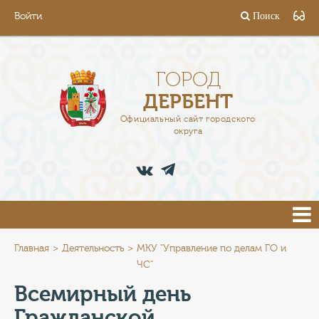
Войти
Поиск
ГОРОД
ГЛАВА
ГОРОД
ДЕРБЕНТ
АДМИНИСТРАЦИЯ
Официальный сайт городского
округа
ДЕЯТЕЛЬНОСТЬ
ДОКУМЕНТЫ
ВАКАНСИИ
ПРЕСС-ЦЕНТР
Главная
Деятельность
МКУ "Управление по делам ГО и
ЧС"
ТУРИСТАМ
Всемирный день
Гражданской