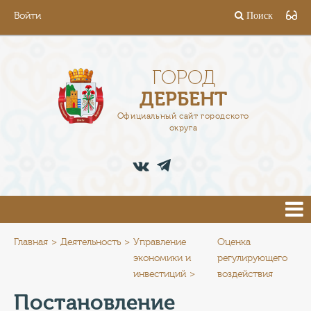
Войти
Поиск
ГОРОД
ГЛАВА
ГОРОД
ДЕРБЕНТ
АДМИНИСТРАЦИЯ
Официальный сайт городского
округа
ДЕЯТЕЛЬНОСТЬ
ДОКУМЕНТЫ
ВАКАНСИИ
ПРЕСС-ЦЕНТР
Главная
Деятельность
Управление
Оценка
экономики и
регулирующего
инвестиций
воздействия
ТУРИСТАМ
Постановление