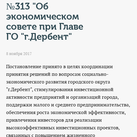
КОНТАКТЫ
№313 "Об
экономическом
ТАРИФЫ
совете при Главе
ГЕРОИ Z
ГО "г.Дербент"
КАТАЛОГ УСЛУГ
8 ноября 2017
СЛУЖБА ПО КОНТРАКТУ
Постановление принято в целях координации
принятия решений по вопросам социально-
экономического развития городского округа
"г.Дербент", стимулирования инвестиционной
активности предприятий и организаций города,
поддержки малого и среднего предпринимательства,
обеспечения роста экономической эффективности,
привлечения инвесторов для реализации
высокоэффективных инвестиционных проектов,
связанных с повышением жизненного