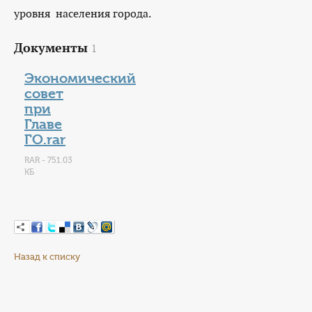
уровня населения города.
Документы
1
Экономический
совет
при
Главе
ГО.rar
RAR - 751.03
КБ
Назад к списку