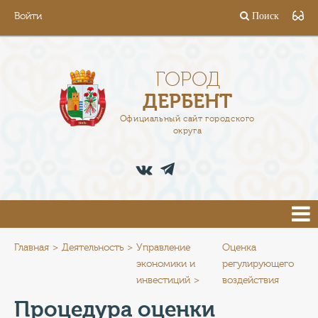
Войти
Поиск
ГОРОД
ГЛАВА
ГОРОД
ДЕРБЕНТ
АДМИНИСТРАЦИЯ
Официальный сайт городского
округа
ДЕЯТЕЛЬНОСТЬ
ДОКУМЕНТЫ
ВАКАНСИИ
ПРЕСС-ЦЕНТР
Главная
Деятельность
Управление
Оценка
экономики и
регулирующего
инвестиций
воздействия
ТУРИСТАМ
Процедура оценки