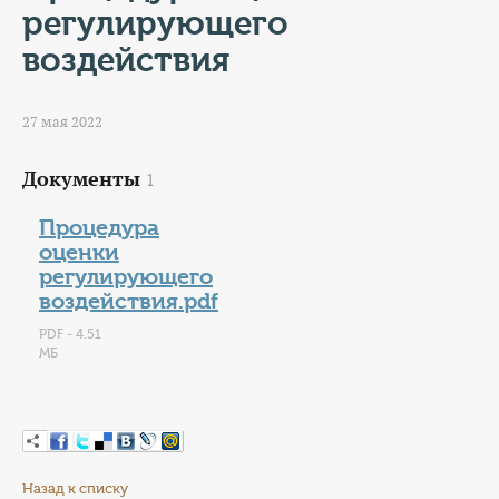
КОНТАКТЫ
регулирующего
воздействия
ТАРИФЫ
ГЕРОИ Z
27 мая 2022
КАТАЛОГ УСЛУГ
Документы
1
Процедура
СЛУЖБА ПО КОНТРАКТУ
оценки
регулирующего
воздействия.pdf
PDF - 4.51
МБ
Назад к списку