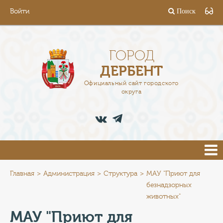
Войти
Поиск
ГОРОД
ГЛАВА
ГОРОД
ДЕРБЕНТ
АДМИНИСТРАЦИЯ
Официальный сайт городского
округа
ДЕЯТЕЛЬНОСТЬ
ДОКУМЕНТЫ
ВАКАНСИИ
ПРЕСС-ЦЕНТР
Главная
Администрация
Структура
МАУ "Приют для
безнадзорных
животных"
ТУРИСТАМ
МАУ "Приют для