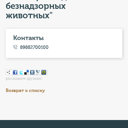
КОНТАКТЫ
безнадзорных
животных"
ТАРИФЫ
ГЕРОИ Z
Контакты
КАТАЛОГ УСЛУГ
89882700100
СЛУЖБА ПО КОНТРАКТУ
расскажите друзьям!
Возврат к списку