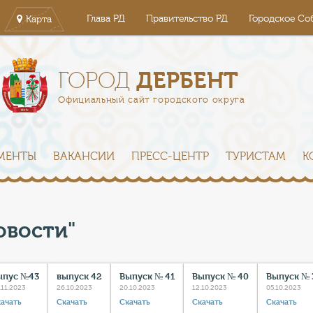
Глава РД
Правительство РД
Городское Со
Карта
ДЕРБЕНТ
ГОРОД
Официальный сайт городского округа
МЕНТЫ
ВАКАНСИИ
ПРЕСС-ЦЕНТР
ТУРИСТАМ
К
овости"
ыпус №43
выпуск 42
Выпуск № 41
Выпуск № 40
Выпуск № 
.11.2023
26.10.2023
20.10.2023
12.10.2023
05.10.2023
ачать
Скачать
Скачать
Скачать
Скачать