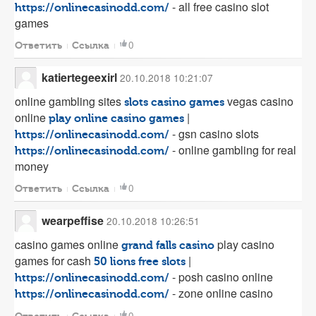
- all free casino slot
https://onlinecasinodd.com/
games
0
Ответить
Ссылка
katiertegeexirl
20.10.2018 10:21:07
online gambling sites
vegas casino
slots casino games
online
|
play online casino games
- gsn casino slots
https://onlinecasinodd.com/
- online gambling for real
https://onlinecasinodd.com/
money
0
Ответить
Ссылка
wearpeffise
20.10.2018 10:26:51
casino games online
play casino
grand falls casino
games for cash
|
50 lions free slots
- posh casino online
https://onlinecasinodd.com/
- zone online casino
https://onlinecasinodd.com/
0