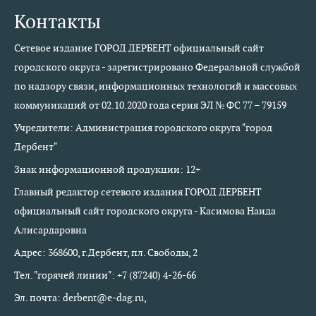
Контакты
Сетевое издание ГОРОД ДЕРБЕНТ официальный сайт
городского округа - зарегистрировано Федеральной службой
по надзору связи, информационных технологий и массовых
коммуникаций от 02.10.2020 года серия ЭЛ № ФС 77 – 79159
Учредители: Администрация городского округа "город
Дербент"
Знак информационной продукции: 12+
Главный редактор сетевого издания ГОРОД ДЕРБЕНТ
официальный сайт городского округа - Касимова Наида
Алисардаровна
Адрес: 368600, г.Дербент, пл. Свободы, 2
Тел. "горячей линии": +7 (87240) 4-26-66
Эл. почта: derbent@e-dag.ru,