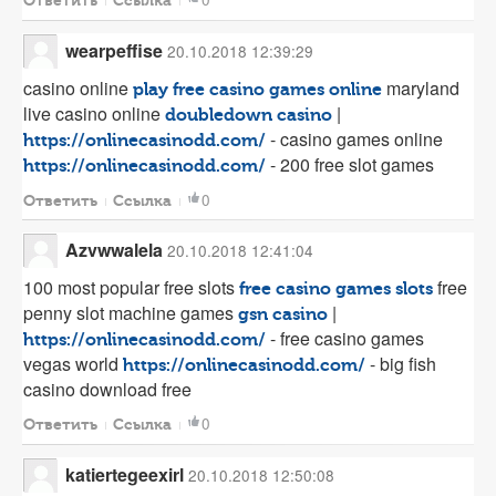
Ответить
Ссылка
wearpeffise
20.10.2018 12:39:29
casino online
maryland
play free casino games online
live casino online
|
doubledown casino
- casino games online
https://onlinecasinodd.com/
- 200 free slot games
https://onlinecasinodd.com/
0
Ответить
Ссылка
Azvwwalela
20.10.2018 12:41:04
100 most popular free slots
free
free casino games slots
penny slot machine games
|
gsn casino
- free casino games
https://onlinecasinodd.com/
vegas world
- big fish
https://onlinecasinodd.com/
casino download free
0
Ответить
Ссылка
katiertegeexirl
20.10.2018 12:50:08