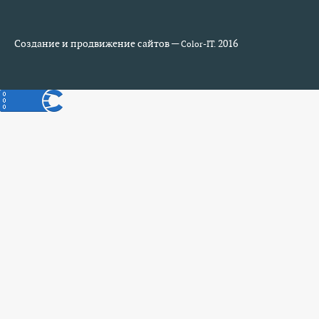
Создание и продвижение сайтов —
2016
Color-IT.