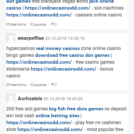
free blackjack vegas world
slot games
jack online
|
- slot machines
casino
https://onlinecasinodd.com/
- caesars online casino
https://onlinecasinodd.com/
0
Ответить
Ссылка
wearpeffise
20.10.2018 19:09:16
hypercasinos
zone online casino
real money casinos
bingo games
|
download free casino slot games
- free casino games
https://onlinecasinodd.com/
slotomania
- bonus
https://onlinecasinodd.com/
casino
0
Ответить
Ссылка
Aurhxalela
20.10.2018 19:40:25
200 free slot games
no deposit
big fish free slots games
win real cash
|
online betting sites
- play free mr cashman
https://onlinecasinodd.com/
slots
- most popular free
https://onlinecasinodd.com/