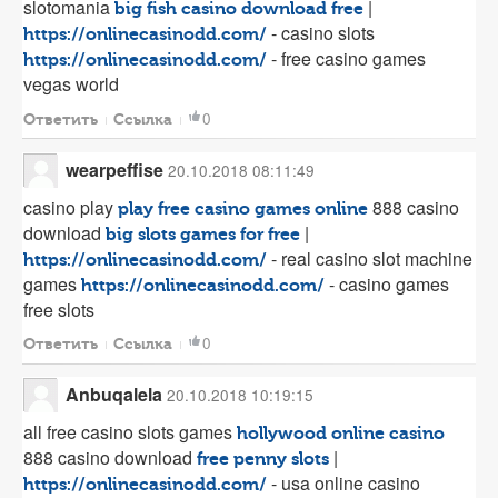
slotomania
|
big fish casino download free
- casino slots
https://onlinecasinodd.com/
- free casino games
https://onlinecasinodd.com/
vegas world
0
Ответить
Ссылка
wearpeffise
20.10.2018 08:11:49
casino play
888 casino
play free casino games online
download
|
big slots games for free
- real casino slot machine
https://onlinecasinodd.com/
games
- casino games
https://onlinecasinodd.com/
free slots
0
Ответить
Ссылка
Anbuqalela
20.10.2018 10:19:15
all free casino slots games
hollywood online casino
888 casino download
|
free penny slots
- usa online casino
https://onlinecasinodd.com/