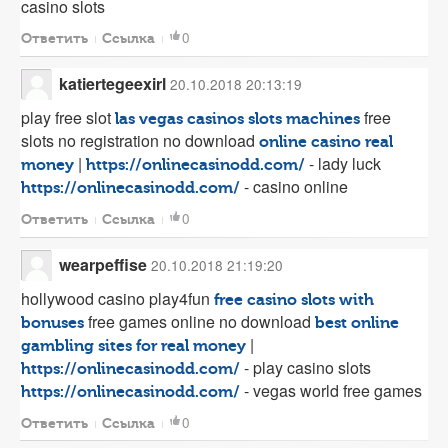
casino slots
0
Ответить
Ссылка
katiertegeexirl
20.10.2018 20:13:19
play free slot
free
las vegas casinos slots machines
slots no registration no download
online casino real
|
- lady luck
money
https://onlinecasinodd.com/
- casino online
https://onlinecasinodd.com/
0
Ответить
Ссылка
wearpeffise
20.10.2018 21:19:20
hollywood casino play4fun
free casino slots with
free games online no download
bonuses
best online
|
gambling sites for real money
- play casino slots
https://onlinecasinodd.com/
- vegas world free games
https://onlinecasinodd.com/
0
Ответить
Ссылка