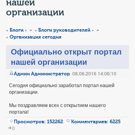
КОНТАКТЫ
нашей
организации
ТАРИФЫ
»
»
Блоги
Блоги руководителей
ГЕРОИ Z
Организация сегодня
КАТАЛОГ УСЛУГ
Официально открыт портал
нашей организации
СЛУЖБА ПО КОНТРАКТУ
08.08.2016 14:06:10
Админ Администратор
Сегодня официально заработал портал нашей
организации.
Мы поздравляем всех с открытием нашего
портала!
Просмотров:
152262
Комментариев:
6225
0