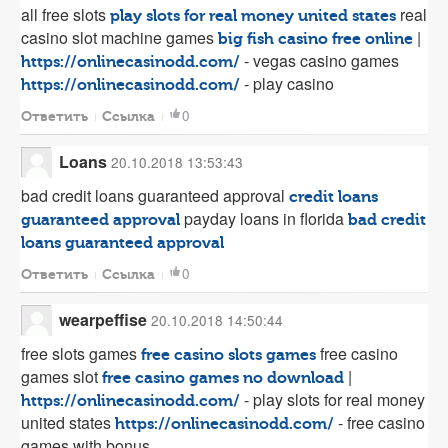
all free slots
real
play slots for real money united states
casino slot machine games
|
big fish casino free online
- vegas casino games
https://onlinecasinodd.com/
- play casino
https://onlinecasinodd.com/
0
Ответить
Ссылка
Loans
20.10.2018 13:53:43
bad credit loans guaranteed approval
credit loans
payday loans in florida
guaranteed approval
bad credit
loans guaranteed approval
0
Ответить
Ссылка
wearpeffise
20.10.2018 14:50:44
free slots games
free casino
free casino slots games
games slot
|
free casino games no download
- play slots for real money
https://onlinecasinodd.com/
united states
- free casino
https://onlinecasinodd.com/
games with bonus