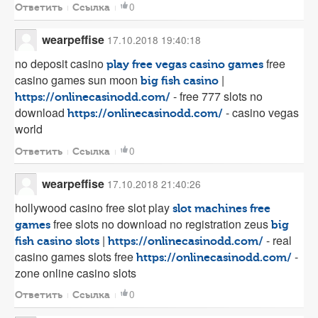
0
Ответить
Ссылка
wearpeffise
17.10.2018 19:40:18
no deposit casino
free
play free vegas casino games
casino games sun moon
|
big fish casino
- free 777 slots no
https://onlinecasinodd.com/
download
- casino vegas
https://onlinecasinodd.com/
world
0
Ответить
Ссылка
wearpeffise
17.10.2018 21:40:26
hollywood casino free slot play
slot machines free
free slots no download no registration zeus
games
big
|
- real
fish casino slots
https://onlinecasinodd.com/
casino games slots free
-
https://onlinecasinodd.com/
zone online casino slots
0
Ответить
Ссылка