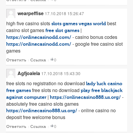
wearpeffise
17.10.2018 15:26:47
high five casino slots
best
slots games vegas world
casino slot games
|
free slot games
- casino bonus codes
https://onlinecasinodd.com/
- google free casino slot
https://onlinecasinodd.com/
games
0
Ответить
Ссылка
Agfjoalela
17.10.2018 15:43:30
free slots no registration no download
lady luck casino
free slots no download
free games
play free blackjack
|
-
against computer
https://onlinecasino888.us.org/
absolutely free casino slots games
- online casino no
https://onlinecasino888.us.org/
deposit free welcome bonus
0
Ответить
Ссылка