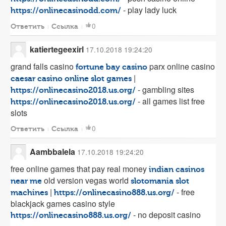
- play lady luck
https://onlinecasinodd.com/
0
Ответить
Ссылка
katiertegeexirl
17.10.2018 19:24:20
grand falls casino
parx online casino
fortune bay casino
|
caesar casino online slot games
- gambling sites
https://onlinecasino2018.us.org/
- all games list free
https://onlinecasino2018.us.org/
slots
0
Ответить
Ссылка
Aambbalela
17.10.2018 19:24:20
free online games that pay real money
indian casinos
old version vegas world
near me
slotomania slot
|
- free
machines
https://onlinecasino888.us.org/
blackjack games casino style
- no deposit casino
https://onlinecasino888.us.org/