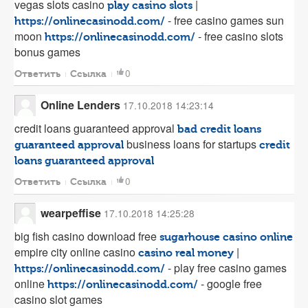
vegas slots casino
|
play casino slots
- free casino games sun
https://onlinecasinodd.com/
moon
- free casino slots
https://onlinecasinodd.com/
bonus games
0
Ответить
Ссылка
Online Lenders
17.10.2018 14:23:14
credit loans guaranteed approval
bad credit loans
business loans for startups
guaranteed approval
credit
loans guaranteed approval
0
Ответить
Ссылка
wearpeffise
17.10.2018 14:25:28
big fish casino download free
sugarhouse casino online
empire city online casino
|
casino real money
- play free casino games
https://onlinecasinodd.com/
online
- google free
https://onlinecasinodd.com/
casino slot games