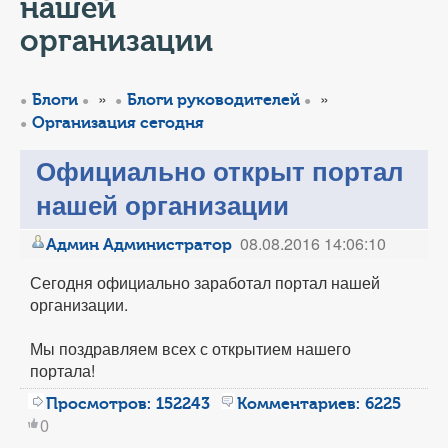
КОНТАКТЫ
нашей
организации
ТАРИФЫ
»
»
Блоги
Блоги руководителей
ГЕРОИ Z
Организация сегодня
КАТАЛОГ УСЛУГ
Официально открыт портал
нашей организации
СЛУЖБА ПО КОНТРАКТУ
08.08.2016 14:06:10
Админ Администратор
Сегодня официально заработал портал нашей
организации.
Мы поздравляем всех с открытием нашего
портала!
Просмотров:
152243
Комментариев:
6225
0