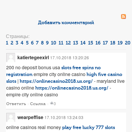
Добавить комментарий
Страницы:
1
2
3
4
5
6
7
8
9
10
11
12
13
14
15
16
17
18
19
20
katiertegeexirl
17.10.2018 13:20:26
200 no deposit bonus usa
slots free spins no
empire city online casino
registration
high five casino
|
- maryland live
slots
https://onlinecasino2018.us.org/
casino online
-
https://onlinecasino2018.us.org/
empire city online casino
0
Ответить
Ссылка
wearpeffise
17.10.2018 13:24:03
online casinos real money
play free lucky 777 slots