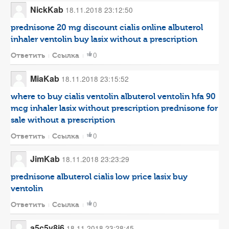
NickKab
18.11.2018 23:12:50
prednisone 20 mg
discount cialis online
albuterol
inhaler
ventolin
buy lasix without a prescription
0
Ответить
Ссылка
MiaKab
18.11.2018 23:15:52
where to buy cialis
ventolin albuterol
ventolin hfa 90
mcg inhaler
lasix without prescription
prednisone for
sale without a prescription
0
Ответить
Ссылка
JimKab
18.11.2018 23:23:29
prednisone
albuterol
cialis low price
lasix
buy
ventolin
0
Ответить
Ссылка
a5c5v8i6
18.11.2018 23:28:45