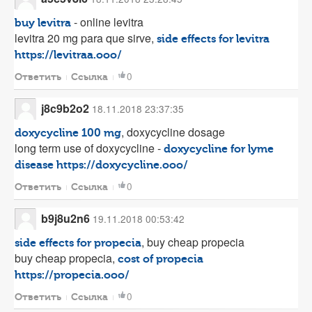
- online levitra
buy levitra
levitra 20 mg para que sirve,
side effects for levitra
https://levitraa.ooo/
0
Ответить
Ссылка
j8c9b2o2
18.11.2018 23:37:35
, doxycycline dosage
doxycycline 100 mg
long term use of doxycycline -
doxycycline for lyme
disease
https://doxycycline.ooo/
0
Ответить
Ссылка
b9j8u2n6
19.11.2018 00:53:42
, buy cheap propecia
side effects for propecia
buy cheap propecia,
cost of propecia
https://propecia.ooo/
0
Ответить
Ссылка