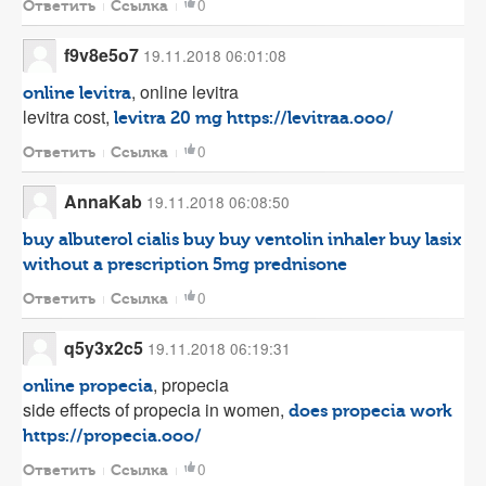
0
Ответить
Ссылка
f9v8e5o7
19.11.2018 06:01:08
, online levitra
online levitra
levitra cost,
levitra 20 mg
https://levitraa.ooo/
0
Ответить
Ссылка
AnnaKab
19.11.2018 06:08:50
buy albuterol
cialis buy
buy ventolin inhaler
buy lasix
without a prescription
5mg prednisone
0
Ответить
Ссылка
q5y3x2c5
19.11.2018 06:19:31
, propecia
online propecia
side effects of propecia in women,
does propecia work
https://propecia.ooo/
0
Ответить
Ссылка