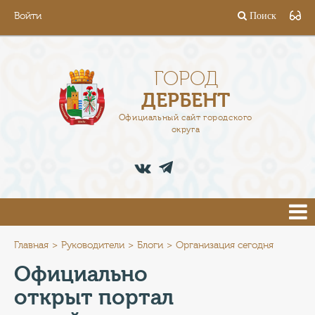
Войти
Поиск
ГОРОД
ГЛАВА
ГОРОД
ДЕРБЕНТ
АДМИНИСТРАЦИЯ
Официальный сайт городского
округа
ДЕЯТЕЛЬНОСТЬ
ДОКУМЕНТЫ
ВАКАНСИИ
ПРЕСС-ЦЕНТР
Главная
Руководители
Блоги
Организация сегодня
Официально
ТУРИСТАМ
открыт портал