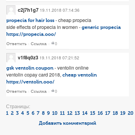
c2j7h1g7
19.11.2018 07:14:36
- cheap propecia
propecia for hair loss
side effects of propecia in women -
generic propecia
https://propecia.ooo/
0
Ответить
Ссылка
v1f8q0z3
19.11.2018 07:21:52
- ventolin online
gsk ventolin coupon
ventolin copay card 2018,
cheap ventolin
https://ventolin.ooo/
0
Ответить
Ссылка
Страницы:
1
2
3
4
5
6
7
8
9
10
11
12
13
14
15
16
17
18
19
20
Добавить комментарий