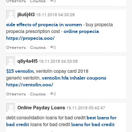
0
Ответить
Ссылка
j8u6j4t3
19.11.2018 04:30:28
- buy propecia
side effects of propecia in women
propecia prescription cost -
online propecia
https://propecia.ooo/
0
Ответить
Ссылка
q8y4a4f5
19.11.2018 04:33:08
, ventolin copay card 2018
$15 ventolin
generic ventolin,
ventolin hfa inhaler coupons
https://ventolin.ooo/
0
Ответить
Ссылка
Online Payday Loans
19.11.2018 05:42:47
debt consolidation loans for bad credit
best loans for
loans for bad credit
bad credit
loans for bad credit