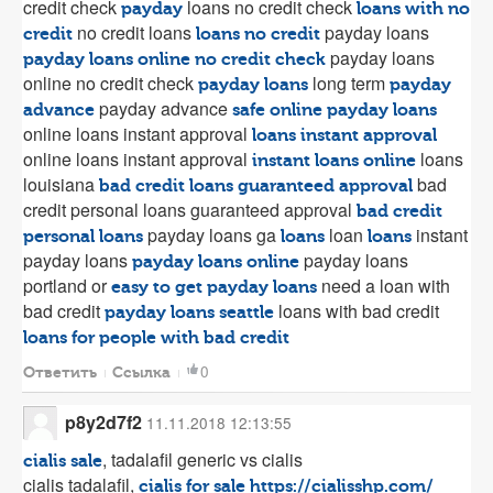
credit check
loans no credit check
payday
loans with no
no credit loans
payday loans
credit
loans no credit
payday loans
payday loans online no credit check
online no credit check
long term
payday loans
payday
payday advance
advance
safe online payday loans
online loans instant approval
loans instant approval
online loans instant approval
loans
instant loans online
louisiana
bad
bad credit loans guaranteed approval
credit personal loans guaranteed approval
bad credit
payday loans ga
loan
instant
personal loans
loans
loans
payday loans
payday loans
payday loans online
portland or
need a loan with
easy to get payday loans
bad credit
loans with bad credit
payday loans seattle
loans for people with bad credit
0
Ответить
Ссылка
p8y2d7f2
11.11.2018 12:13:55
, tadalafil generic vs cialis
cialis sale
cialis tadalafil,
cialis for sale
https://cialisshp.com/