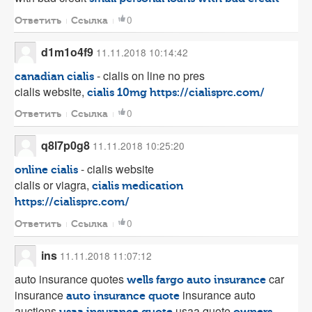
0
Ответить
Ссылка
d1m1o4f9
11.11.2018 10:14:42
- cialis on line no pres
canadian cialis
cialis website,
cialis 10mg
https://cialisprc.com/
0
Ответить
Ссылка
q8l7p0g8
11.11.2018 10:25:20
- cialis website
online cialis
cialis or viagra,
cialis medication
https://cialisprc.com/
0
Ответить
Ссылка
ins
11.11.2018 11:07:12
auto insurance quotes
car
wells fargo auto insurance
insurance
insurance auto
auto insurance quote
auctions
usaa quote