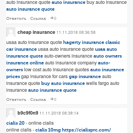
auto insurance quote
buy auto insurance
auto insurance
auto insurance quote
0
Ответить
Ссылка
cheap insurance
11.11.2018 08:36:58
usaa auto insurance quote
hagerty insurance classic
usaa auto insurance quote
car insurance
usaa auto
auto-owners insurance
insurance quote
auto owners
auto insurance company
insurance online
auto-
low cost auto insurance quotes
owners
auto insurance
gap insurance for cars
auto
prices
gap insurance
insurance quote
wells fargo auto
buy auto insurance
insurance
auto insurance quote
0
Ответить
Ссылка
b9c9f0n9
11.11.2018 08:38:14
- online cialis
cialis 20
online cialis -
cialis 10mg
https://cialisprc.com/