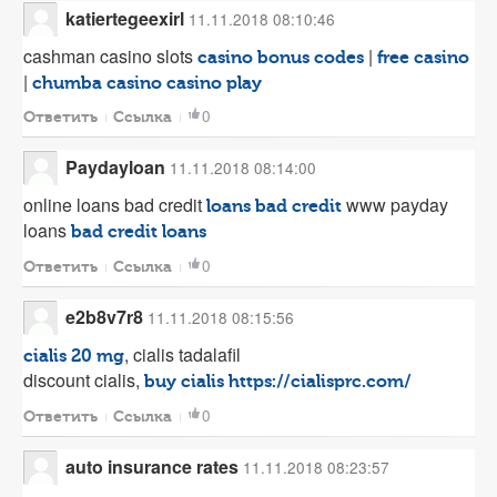
katiertegeexirl
11.11.2018 08:10:46
cashman casino slots
|
casino bonus codes
free casino
|
chumba casino
casino play
0
Ответить
Ссылка
Paydayloan
11.11.2018 08:14:00
online loans bad credit
www payday
loans bad credit
loans
bad credit loans
0
Ответить
Ссылка
e2b8v7r8
11.11.2018 08:15:56
, cialis tadalafil
cialis 20 mg
discount cialis,
buy cialis
https://cialisprc.com/
0
Ответить
Ссылка
auto insurance rates
11.11.2018 08:23:57