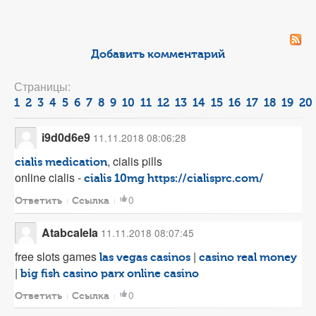
Добавить комментарий
Страницы:
1
2
3
4
5
6
7
8
9
10
11
12
13
14
15
16
17
18
19
20
i9d0d6e9
11.11.2018 08:06:28
, cialis pills
cialis medication
online cialis -
cialis 10mg
https://cialisprc.com/
0
Ответить
Ссылка
Atabcalela
11.11.2018 08:07:45
free slots games
|
las vegas casinos
casino real money
|
big fish casino
parx online casino
0
Ответить
Ссылка