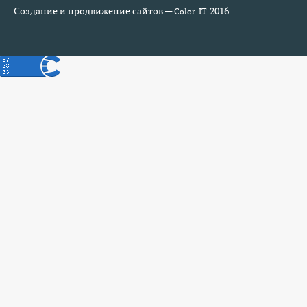
Создание и продвижение сайтов —
2016
Color-IT.