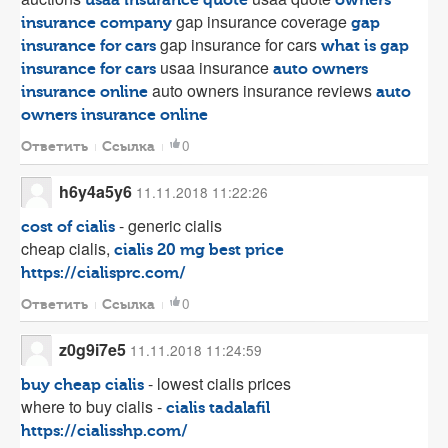
usaa insurance quote
owners
gap insurance coverage
insurance company
gap
gap insurance for cars
insurance for cars
what is gap
usaa insurance
insurance for cars
auto owners
auto owners insurance reviews
insurance online
auto
owners insurance online
0
Ответить
Ссылка
h6y4a5y6
11.11.2018 11:22:26
- generic cialis
cost of cialis
cheap cialis,
cialis 20 mg best price
https://cialisprc.com/
0
Ответить
Ссылка
z0g9i7e5
11.11.2018 11:24:59
- lowest cialis prices
buy cheap cialis
where to buy cialis -
cialis tadalafil
https://cialisshp.com/