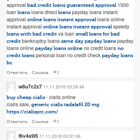
approval
1500
bad credit loans guaranteed approval
loan
loans direct
payday loans instant
loans
loans
approval
loans online
online loans instant approval
instant approval
speedy
online loans instant approval
va loan
loans with bad credit
small loans for bad
bankruptcy loans
payday
credit
same day payday loans
loans online
no credit loans
payday loans online
no
personal loan no credit check
credit loans
payday loans
bc
0
Ответить
Ссылка
w8u7c2z7
11.11.2018 03:26:46
- cialis online
buy cheap cialis
cialis sale,
generic cialis tadalafil 20 mg
https://cialisprc.com/
0
Ответить
Ссылка
f6v4s9l5
11.11.2018 03:31:06