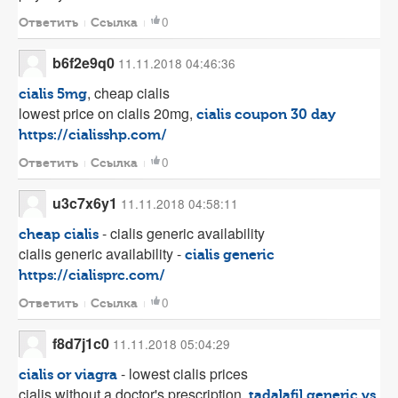
0
Ответить
Ссылка
b6f2e9q0
11.11.2018 04:46:36
, cheap cialis
cialis 5mg
lowest price on cialis 20mg,
cialis coupon 30 day
https://cialisshp.com/
0
Ответить
Ссылка
u3c7x6y1
11.11.2018 04:58:11
- cialis generic availability
cheap cialis
cialis generic availability -
cialis generic
https://cialisprc.com/
0
Ответить
Ссылка
f8d7j1c0
11.11.2018 05:04:29
- lowest cialis prices
cialis or viagra
cialis without a doctor's prescription,
tadalafil generic vs