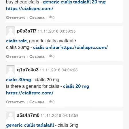
buy cheap cialis -
generic cialis tadalafil 20 mg
https://cialisprc.com/
0
Ответить
Ссылка
p0s3s7l7
11.11.2018 03:59:55
, generic cialis available
cialis sale
cialis 20mg -
cialis online
https://cialisprc.com/
0
Ответить
Ссылка
q1p7c4o3
11.11.2018 04:04:26
- cialis 20 mg
cialis 20mg
is there a generic for cialis -
cialis 20 mg
https://cialisprc.com/
0
Ответить
Ссылка
a5s4h7m0
11.11.2018 04:12:59
- cialis 5mg
generic cialis tadalafil