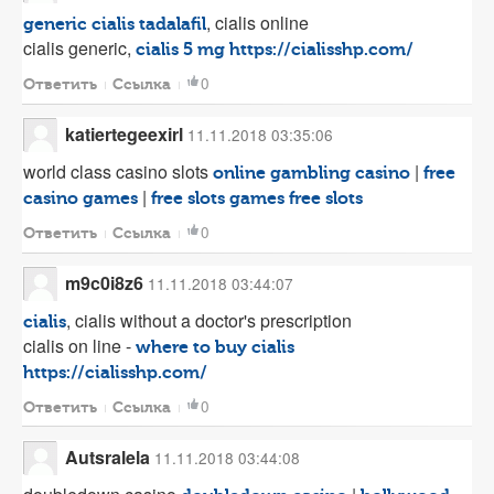
, cialis online
generic cialis tadalafil
cialis generic,
cialis 5 mg
https://cialisshp.com/
0
Ответить
Ссылка
katiertegeexirl
11.11.2018 03:35:06
world class casino slots
|
online gambling casino
free
|
casino games
free slots games
free slots
0
Ответить
Ссылка
m9c0i8z6
11.11.2018 03:44:07
, cialis without a doctor's prescription
cialis
cialis on line -
where to buy cialis
https://cialisshp.com/
0
Ответить
Ссылка
Autsralela
11.11.2018 03:44:08