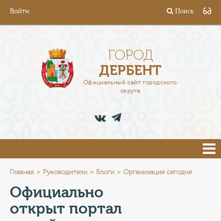
Войти
Поиск
ГОРОД
ГЛАВА
ГОРОД
ДЕРБЕНТ
АДМИНИСТРАЦИЯ
Официальный сайт городского
округа
ДЕЯТЕЛЬНОСТЬ
ДОКУМЕНТЫ
ВАКАНСИИ
ПРЕСС-ЦЕНТР
Главная
Руководители
Блоги
Организация сегодня
Официально
ТУРИСТАМ
открыт портал