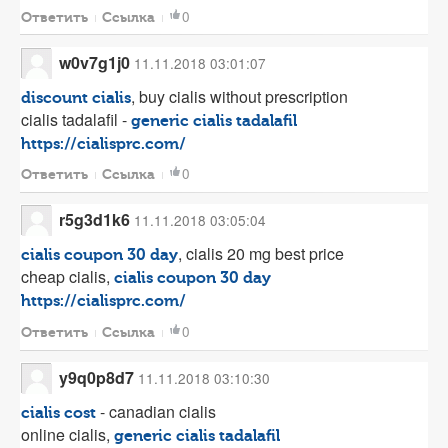
0
Ответить
Ссылка
w0v7g1j0
11.11.2018 03:01:07
, buy cialis without prescription
discount cialis
cialis tadalafil -
generic cialis tadalafil
https://cialisprc.com/
0
Ответить
Ссылка
r5g3d1k6
11.11.2018 03:05:04
, cialis 20 mg best price
cialis coupon 30 day
cheap cialis,
cialis coupon 30 day
https://cialisprc.com/
0
Ответить
Ссылка
y9q0p8d7
11.11.2018 03:10:30
- canadian cialis
cialis cost
online cialis,
generic cialis tadalafil