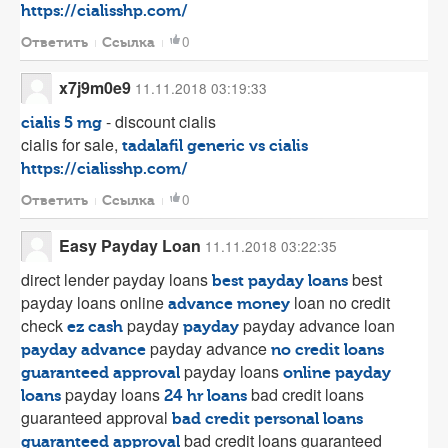
https://cialisshp.com/
0
Ответить
Ссылка
x7j9m0e9
11.11.2018 03:19:33
- discount cialis
cialis 5 mg
cialis for sale,
tadalafil generic vs cialis
https://cialisshp.com/
0
Ответить
Ссылка
Easy Payday Loan
11.11.2018 03:22:35
direct lender payday loans
best
best payday loans
payday loans online
loan no credit
advance money
check
payday
payday advance loan
ez cash
payday
payday advance
payday advance
no credit loans
payday loans
guaranteed approval
online payday
payday loans
bad credit loans
loans
24 hr loans
guaranteed approval
bad credit personal loans
bad credit loans guaranteed
guaranteed approval