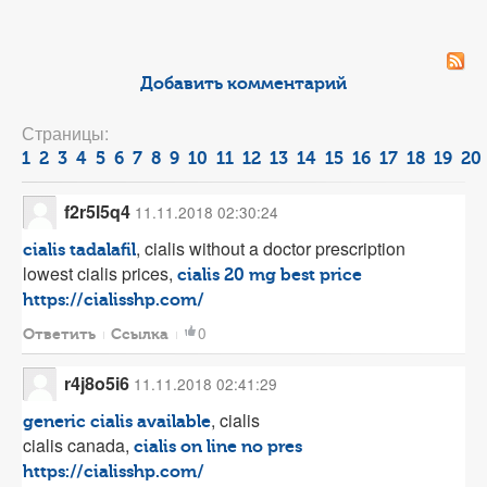
Добавить комментарий
Страницы:
1
2
3
4
5
6
7
8
9
10
11
12
13
14
15
16
17
18
19
20
f2r5l5q4
11.11.2018 02:30:24
, cialis without a doctor prescription
cialis tadalafil
lowest cialis prices,
cialis 20 mg best price
https://cialisshp.com/
0
Ответить
Ссылка
r4j8o5i6
11.11.2018 02:41:29
, cialis
generic cialis available
cialis canada,
cialis on line no pres
https://cialisshp.com/