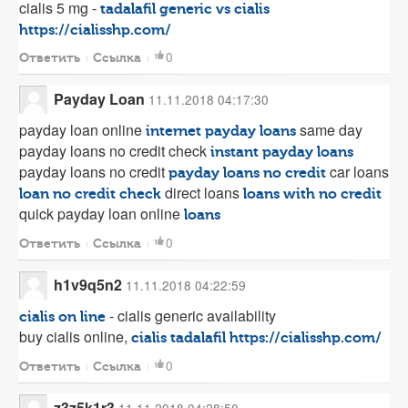
cialis 5 mg -
tadalafil generic vs cialis
https://cialisshp.com/
0
Ответить
Ссылка
Payday Loan
11.11.2018 04:17:30
payday loan online
same day
internet payday loans
payday loans no credit check
instant payday loans
payday loans no credit
car loans
payday loans no credit
direct loans
loan no credit check
loans with no credit
quick payday loan online
loans
0
Ответить
Ссылка
h1v9q5n2
11.11.2018 04:22:59
- cialis generic availability
cialis on line
buy cialis online,
cialis tadalafil
https://cialisshp.com/
0
Ответить
Ссылка
z3z5k1r3
11.11.2018 04:28:50