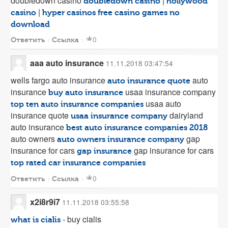
doubledown casino
|
doubledown casino
hollywood
|
casino
hyper casinos
free casino games no
download
0
Ответить
Ссылка
aaa auto insurance
11.11.2018 03:47:54
wells fargo auto insurance
auto
auto insurance quote
insurance
usaa insurance company
buy auto insurance
usaa auto
top ten auto insurance companies
insurance quote
dairyland
usaa insurance company
auto insurance
best auto insurance companies 2018
auto owners
gap
auto owners insurance company
insurance for cars
gap insurance for cars
gap insurance
top rated car insurance companies
0
Ответить
Ссылка
x2i8r9i7
11.11.2018 03:55:58
- buy cialis
what is cialis