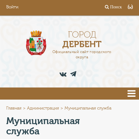
Войти
Поиск
ГОРОД
ГЛАВА
ГОРОД
ДЕРБЕНТ
АДМИНИСТРАЦИЯ
Официальный сайт городского
округа
ДЕЯТЕЛЬНОСТЬ
ДОКУМЕНТЫ
ВАКАНСИИ
ПРЕСС-ЦЕНТР
Главная
Администрация
Муниципальная служба
Муниципальная
ТУРИСТАМ
служба